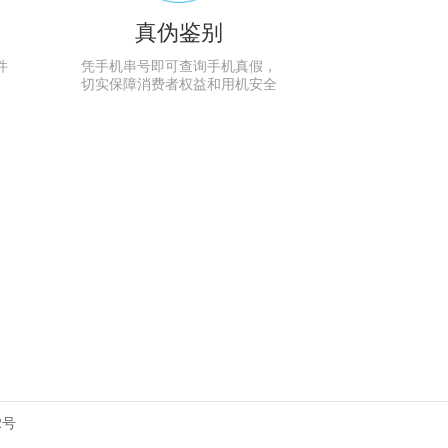
真伪鉴别
件
凭手机串号即可查询手机真假，
切实保障消费者权益和用机安全
2号